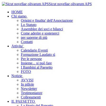
Sicut novellae olivarum APS
HOME
Chi siamo
Origini e finalita' dell'Associazione
Lo Statuto
Assemblee dei soci e bilanci
Come aderire e sostenerci
per saperne di più
Contatti
Attivita'
Calendario Eventi
Formazione Laudato sì
Per le persone
Insieme... si può fare
I Bambini al Paesetto
FOTO
Notizie
AVVISI
In pillole
Newsletter
Testimonianze
Collegamenti
IL PAESETTO
La Storia del Paesetto