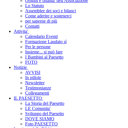
Origini e finalita' dell'Associazione
Lo Statuto
Assemblee dei soci e bilanci
Come aderire e sostenerci
per saperne di più
Contatti
Attivita'
Calendario Eventi
Formazione Laudato sì
Per le persone
Insieme... si può fare
I Bambini al Paesetto
FOTO
Notizie
AVVISI
In pillole
Newsletter
Testimonianze
Collegamenti
IL PAESETTO
La Storia del Paesetto
LE Comunita'
Sviluppo del Paesetto
DOVE SIAMO
Foto PAESETTO