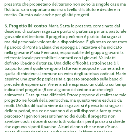
presente che proprietario del terreno non sono le singole case ma
l’Istituto, sarà opportuno riunirsi a livello di Istituto e decidere in
merito. Questo vale anche per gli altri progetti.
6. Progetto IN-contro
Maria Satta lo presenta come nato dal
desiderio di aiutare i ragazzi e punto di partenza per una pastorale
giovanile del territorio. Il progetto però non è partito dai ragazzi
ma dal personale volontario a disposizione. È già stato contattato
il parroco di Ponte Galeria che appoggia l’iniziativa e ha indicato
nella giovane Maria Pennucci, responsabile del gruppo giovani, la
referente locale per stabilire i contatti con i giovani. Va infatti
definito il bacino d’utenza. Una delle difficoltà sottolineate è il
trasporto, per il quale vengono fatte varie proposte, come anche
quella di chiedere al comune un extra degli autobus ordinari. Mario
esprime una grande perplessità a questo proposito sulla base di
precedenti esperienze. Viene anche espresso un dubbio sui tempi
indicati nel progetto (8 ore al giorno richiedono anche degli
animatori). Data questa difficoltà Ettore propone di realizzare tale
progetto nei locali della parrocchia, ma questo viene escluso da
molti. Un’altra difficoltà viene dai ragazzi: si è pensato ai ragazzi
delle superiori, ma ce ne saranno di quelli disposti a fare questo
percorso? I genitori presenti hanno dei dubbi. Il progetto non
avrebbe costi: i docenti sono tutti volontari, per il pranzo si chiede
che ognuno si porti il panino. Alcuni dicono che se non c’è una