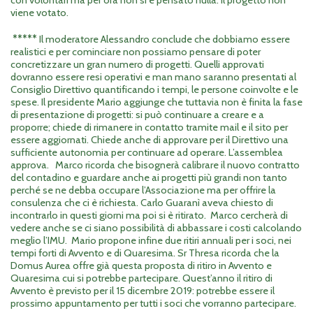
con volontari ma per ora non si è pensato nulla. Il progetto non
viene votato.
*****
Il moderatore Alessandro conclude che dobbiamo essere
realistici e per cominciare non possiamo pensare di poter
concretizzare un gran numero di progetti. Quelli approvati
dovranno essere resi operativi e man mano saranno presentati al
Consiglio Direttivo quantificando i tempi, le persone coinvolte e le
spese. Il presidente Mario aggiunge che tuttavia non è finita la fase
di presentazione di progetti: si può continuare a creare e a
proporre; chiede di rimanere in contatto tramite mail e il sito per
essere aggiornati. Chiede anche di approvare per il Direttivo una
sufficiente autonomia per continuare ad operare. L’assemblea
approva. Marco ricorda che bisognerà calibrare il nuovo contratto
del contadino e guardare anche ai progetti più grandi non tanto
perché se ne debba occupare l’Associazione ma per offrire la
consulenza che ci è richiesta. Carlo Guaranì aveva chiesto di
incontrarlo in questi giorni ma poi si è ritirato. Marco cercherà di
vedere anche se ci siano possibilità di abbassare i costi calcolando
meglio l’IMU. Mario propone infine due ritiri annuali per i soci, nei
tempi forti di Avvento e di Quaresima. Sr Thresa ricorda che la
Domus Aurea offre già questa proposta di ritiro in Avvento e
Quaresima cui si potrebbe partecipare. Quest’anno il ritiro di
Avvento è previsto per il 15 dicembre 2019: potrebbe essere il
prossimo appuntamento per tutti i soci che vorranno partecipare.