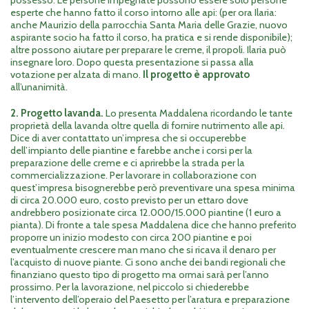
possesso. Le persone impegnate possono essere solo persone
esperte che hanno fatto il corso intorno alle api: (per ora Ilaria:
anche Maurizio della parrocchia Santa Maria delle Grazie, nuovo
aspirante socio ha fatto il corso, ha pratica e si rende disponibile);
altre possono aiutare per preparare le creme, il propoli. Ilaria può
insegnare loro. Dopo questa presentazione si passa alla
votazione per alzata di mano.
Il progetto è approvato
all’unanimità.
2. Progetto lavanda.
Lo presenta Maddalena ricordando le tante
proprietà della lavanda oltre quella di fornire nutrimento alle api.
Dice di aver contattato un’impresa che si occuperebbe
dell’impianto delle piantine e farebbe anche i corsi per la
preparazione delle creme e ci aprirebbe la strada per la
commercializzazione. Per lavorare in collaborazione con
quest’impresa bisognerebbe però preventivare una spesa minima
di circa 20.000 euro, costo previsto per un ettaro dove
andrebbero posizionate circa 12.000/15.000 piantine (1 euro a
pianta). Di fronte a tale spesa Maddalena dice che hanno preferito
proporre un inizio modesto con circa 200 piantine e poi
eventualmente crescere man mano che si ricava il denaro per
l’acquisto di nuove piante. Ci sono anche dei bandi regionali che
finanziano questo tipo di progetto ma ormai sarà per l’anno
prossimo. Per la lavorazione, nel piccolo si chiederebbe
l’intervento dell’operaio del Paesetto per l’aratura e preparazione