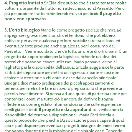
4.
Progetto frutteto
Sr Elda dice subito che è stato tentato molte
volte, ma le piante da frutto non attecchiscono al Paesetto. Per di
più per produrre frutto richiederebbero vari pesticidi.
Il progetto
non viene approvato.
5. L’orto biologico
Mario lo come progetto sociale che mira ad
impegnare i giovani pensionati del territorio, che potrebbero
coltivare per avere qualcosa per loro, socializzare tra di loro, ed
eventualmente produrre anche qualcosa per il consumo del
Paesetto. Viene ricordato che c’è tutta una rete di orti urbani. È un
progetto da approfondire per la logistica: richiede un’idea dei
terreni che possono essere utilizzati. Mario pensava vicino al
laghetto per la disponibilità dell’acqua. Sr Elda suggerisce la parte
al di là del depuratore perché ha un ingresso a parte e così non
richiede l’attenzione a chi entra e esce dal cancello principale.
Bisogna dice Marco predisporre dei piccoli appezzamenti di
terreno, perimetrarli e fare un lavoro preparatorio che prevede un
piccolo investimento. Si pensa ad una quota di partecipazione per
contenere i costi. Ma tutto ciò è ancora da definire bisogna
riflettere su come gestirlo informandosi anche sulle esperienze
simili già esistenti.
Il progetto è da approfondire
, verificando la
disponibilità del terreno a disposizione. Maria Ferri ricorda a
questo proposito che, perché l’Associazione possa capire di quali
spazi può disporre per eventuali progetti, bisogna definire i terreni
che vanno rispettati per la missione delle singole case. Tenendo