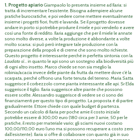
1.
Progetto apiario
Giampaolo lo presenta insieme ad Ilaria: si
tratta di incrementare l’esistente. Bisogna adempiere alcune
pratiche burocratiche, e poi vedere come mettere eventualmente
insieme i progetti fiori, frutti e lavanda. Se il progetto dovesse
andare in porto si potrebbe produrre il miele e poi venderlo e avere
così una fonte di reddito. Ilaria aggiunge che per il miele le annate
sono molto diverse, a volte la produzione è abbondante a volte
molto scarsa: si può però integrare tale produzione con la
preparazione della propoli e di creme che sono molto richieste.
Questo progetto è interessante perché in perfetta sintonia con la
Laudato sì
… in quanto le api sono un sostegno alla biodiversità più
di ogni altro insetto. Marco chiede se non sia meglio la
robinia/acacia invece delle piante da frutta da mettere dove c’è la
scarpata, perché offrono una forte tenuta del terreno. Maria Satta
suggerisce il corbezzolo come pianta interessante alle api. Sr Elda
suggerisce il tiglio. Ilaria suggerisce altre piante che possono
essere scelte. Alessandro suggerisce di vedere se ci sono dei
finanziamenti per questo tipo di progetto. La proposta è di partire
gradualmente. Ettore chiede con quale budget di partenza.
Secondo un calcolo di Ilaria per poche arnie il costo iniziale
potrebbe essere di 300,00 euro (180 circa per 3 arnie, 50 per le
pratiche, il resto per materiale vario; gli sciami nuovi costano
100,00/110,00 euro l’uno ma si possono recuperare a costo zero
dall’esistente). Ilaria si offre di collaborare con quanto già in suo