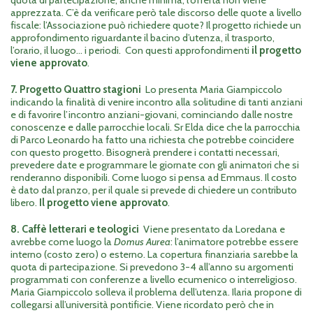
quota di partecipazione, anche minima, l’offerta non viene
apprezzata. C’è da verificare però tale discorso delle quote a livello
fiscale: l’Associazione può richiedere quote? Il progetto richiede un
approfondimento riguardante il bacino d’utenza, il trasporto,
l’orario, il luogo… i periodi. Con questi approfondimenti
il progetto
viene approvato
.
7. Progetto Quattro stagioni
Lo presenta Maria Giampiccolo
indicando la finalità di venire incontro alla solitudine di tanti anziani
e di favorire l’incontro anziani-giovani, cominciando dalle nostre
conoscenze e dalle parrocchie locali. Sr Elda dice che la parrocchia
di Parco Leonardo ha fatto una richiesta che potrebbe coincidere
con questo progetto. Bisognerà prendere i contatti necessari,
prevedere date e programmare le giornate con gli animatori che si
renderanno disponibili. Come luogo si pensa ad Emmaus. Il costo
è dato dal pranzo, per il quale si prevede di chiedere un contributo
libero.
Il progetto viene approvato
.
8. Caffè letterari e teologici
Viene presentato da Loredana e
avrebbe come luogo la
Domus Aurea
: l’animatore potrebbe essere
interno (costo zero) o esterno. La copertura finanziaria sarebbe la
quota di partecipazione. Si prevedono 3-4 all’anno su argomenti
programmati con conferenze a livello ecumenico o interreligioso.
Maria Giampiccolo solleva il problema dell’utenza. Ilaria propone di
collegarsi all’università pontificie. Viene ricordato però che in