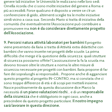
genere tali iniziative le Università le realizzano nelle loro sedi.
Ornella ricorda che ci sono molte iniziative del genere a Roma e
più accessibili. Forse qualcuno è disposto a venire se c’è un
conferenziere di grido, altrimenti sceglie tra le molte iniziative
simili vicino a casa sua. Secondo Mario si tratta di iniziativa della
comunità che eventualmente l’Associazione può contribuire a
promuovere ma
non è da considerare direttamente progetto
dell’Associazione.
9. Percorsi natura attività laboratori per bambini
Il progetto
viene presentato da Ilaria si tratta di Attività extra didattiche con
bambini che vanno inserite nei progetti delle scuole. La prima
difficoltà che merge è la questione della sicurezza: quali strutture
di sicurezza possiamo offrite? L’assicurazione la fa la scuola ma
devono trovare oltre le strutture a norma le altre misure di
sicurezza necessarie per progetti con bambini. Ilaria propone di far
fare dei sopraluoghi ai responsabili… Propone anche di agganciare
questo progetto al progetto IN-CONTRO, ma si constata che ci
sono troppe differenze di età e di scopi per metterli insieme.
Nasce positivamente da questa discussione dice Marco la
necessità di
un piano valutazioni rischi
…
e di un
responsabile
della sicurezza
che è obbligatorio in ogni caso, anche a
prescindere da questo progetto particolare.
Il nostro impegno
sarà lavorare in questa direzione.