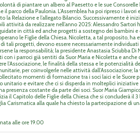
lontà di piantare un albero al Paesetto e le sue Consorelle
 il parco della Paulonia. L’Assemblea ha poi ripreso i lavori 
o la Relazione e l’allegato Bilancio. Successivamente è ini
ibili attività da realizzare nell’anno 2025: Alessandro Sartori
 guidate in città ed anche progetti a sostegno dei bambini e 
rano le Figlie della Chiesa. Nicoletta, a tal proposito, ha 
ta di tali progetti, devono essere necessariamente individuati 
ersene la responsabilità; la presidente Anastasia Sciubba Di
tti con i parroci già sentiti da Suor Maria e Nicoletta e anche 
ere l’Associazione, le finalità della stessa e le potenzialità d
unitarie, per coinvolgerle nelle attività dall’Associazione; l
lecitato momenti di formazione tra i soci laici e le Suore p
itario e evitare che ci si disperda in molteplici iniziative a
 una presenza costante da parte dei soci. Suor Maria Giampic
zia il Capitolo delle Figlie della Chiesa che si concluderà il 3 
lia Carismatica alla quale ha chiesto la partecipazione di 
nata alle ore 19.00