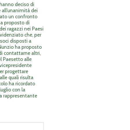
 hanno deciso di
e all’unanimità dei
ziato un confronto
 ha proposto di
dei ragazzi nei Paesi
evidenziato che, per
soci disposti a
 Nunzio ha proposto
di contattarne altri,
el Paesetto alle
a vicepresidente
er progettare
lle quali risulta
colo ha ricordato
luglio con la
una rappresentante