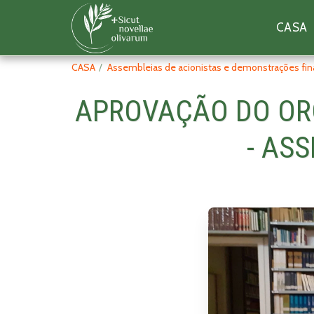
CASA
CASA
Assembleias de acionistas e demonstrações fin
APROVAÇÃO DO ORÇ
- ASS