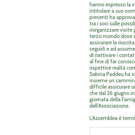
hanno espresso la vo
intitolare a suo nome
presenti ha approvat
tra i soci sulle poss
riorganizzare visite
terzo mondo dove ope
assicurare la riusci
seguirli e ad assum
di riattivare i conta
al fine di far conosc
rispettive realtà com
Sabina Paddeu ha sol
insieme un cammino un
difficile assicurare
che dal 26 giugno ini
giornata della Famig
dell’Associazione.
L’Assemblea è termi